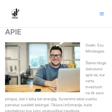
Skip
to
content
APIE
Sveiki. Esu
Mindaugas.
Šiame bloge
dainsiuosi
apie tai, kur
verta
investuoti
ne tik savo
pinigus, bet ir laiką bei energiją. Gyvenime labai svarbu
pamatus susidėti teisingai. Tikiuosi infomacija, kuria
pasidalinsiu bus jums visapusiškai naudinga.